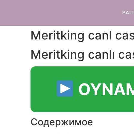
BAL
Meritking canl cas
Meritking canlı ca
OYNA
Содержимое