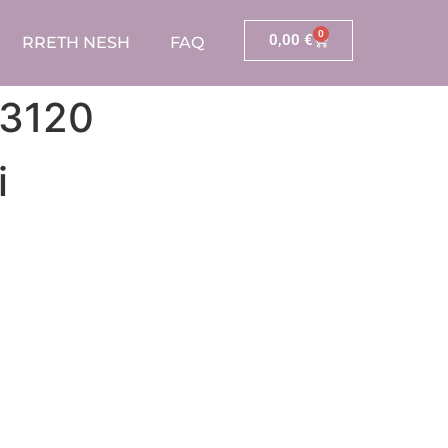
0
0,00
€
RRETH NESH
FAQ
.3120
i