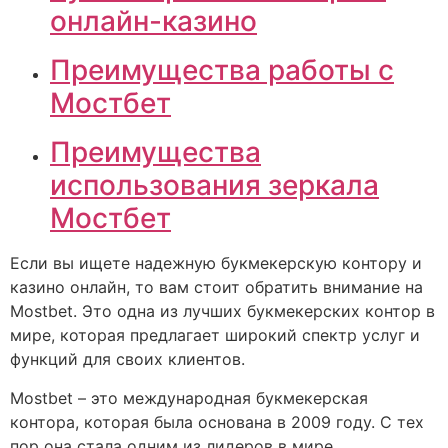
онлайн-казино
Преимущества работы с
Мостбет
Преимущества
использования зеркала
Мостбет
Если вы ищете надежную букмекерскую контору и
казино онлайн, то вам стоит обратить внимание на
Mostbet. Это одна из лучших букмекерских контор в
мире, которая предлагает широкий спектр услуг и
функций для своих клиентов.
Mostbet – это международная букмекерская
контора, которая была основана в 2009 году. С тех
пор она стала одним из лидеров в мире