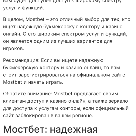
вам будет доступен доступ к широкому спектру
услуг и функций.
В целом, Mostbet – это отличный выбор для тех, кто
ищет надежную букмекерскую контору и казино
онлайн. С его широким спектром услуг и функций,
он является одним из лучших вариантов для
игроков.
Рекомендация: Если вы ищете надежную
букмекерскую контору и казино онлайн, то вам
стоит зарегистрироваться на официальном сайте
Mostbet и начать играть.
Обратите внимание: Mostbet предлагает своим
клиентам доступ к казино онлайн, а также зеркало
для доступа к услугам конторы, если официальный
сайт заблокирован в вашем регионе.
Мостбет: надежная