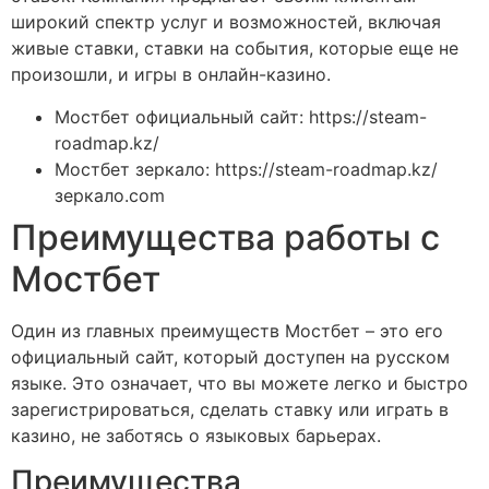
широкий спектр услуг и возможностей, включая
живые ставки, ставки на события, которые еще не
произошли, и игры в онлайн-казино.
Мостбет официальный сайт: https://steam-
roadmap.kz/
Мостбет зеркало: https://steam-roadmap.kz/
зеркало.com
Преимущества работы с
Мостбет
Один из главных преимуществ Мостбет – это его
официальный сайт, который доступен на русском
языке. Это означает, что вы можете легко и быстро
зарегистрироваться, сделать ставку или играть в
казино, не заботясь о языковых барьерах.
Преимущества