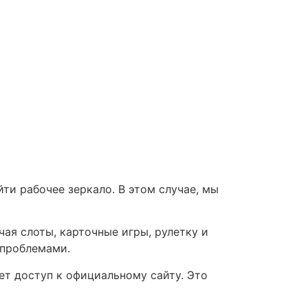
ти рабочее зеркало. В этом случае, мы
чая слоты, карточные игры, рулетку и
 проблемами.
ет доступ к официальному сайту. Это