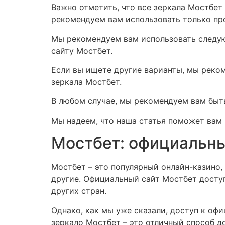
Важно отметить, что все зеркала Мостбет
рекомендуем вам использовать только пр
Мы рекомендуем вам использовать следу
сайту Мостбет.
Если вы ищете другие варианты, мы реком
зеркала Мостбет.
В любом случае, мы рекомендуем вам быт
Мы надеем, что наша статья поможет вам 
Мостбет: официальны
Мостбет – это популярный онлайн-казино,
другие. Официальный сайт Мостбет доступ
других стран.
Однако, как мы уже сказали, доступ к оф
зеркало Мостбет – это отличный способ д