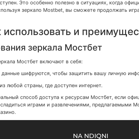
ступен. Это особенно полезно в ситуациях, когда офиц
спользуя зеркало Mostbet, вы сможете продолжать игра
к использовать и преимуще
вания зеркала Мостбет
ркала Мостбет включают в себя:
е данные шифруются, чтобы защитить вашу личную инф
из любой страны, где доступен интернет.
еальный способ доступа к ресурсам Мостбет, если офи
насладиться играми и развлечениями, предлагаемыми Мо
азино.
NA NDIQNI