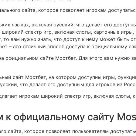
ального сайта, которое позволяет игрокам доступатьс
ких языках, включая русский, что делает его доступны
широкий спектр игр, включая слоты, карточные игры, 
 то вам нужно знать, что доступ к нему может быть ог
бет – это отличный способ доступа к официальному сай
на официальном сайте Мостбет. Для этого вам нужно з
ный сайт Мостбет, на котором доступны игры, функци
усский, что делает его доступным для игроков из Росс
длагает игрокам широкий спектр игр, включая слоты, к
 к официальному сайту Mos
го сайта, которое позволяет пользователям доступатьс