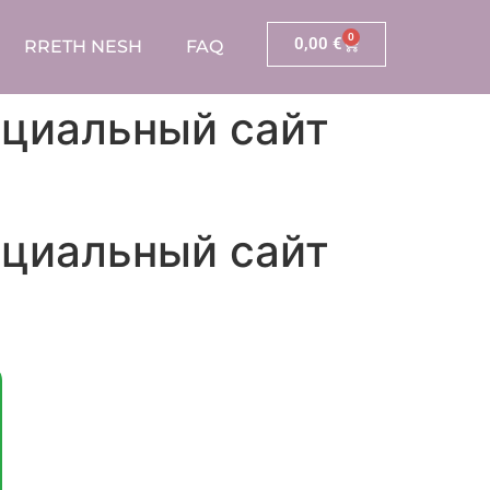
0
0,00
€
RRETH NESH
FAQ
ициальный сайт
ициальный сайт