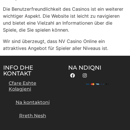
Die Benutzerfreundlichkeit des Casinos ist ein weiterer
wichtiger Aspekt. Die Website ist leicht zu navigieren
und bietet eine Vielzahl an Informationen über die
Spiele, die Sie spielen können.
Wir sind überzeugt, dass NV Casino Online ein
attraktives Angebot für Spieler aller Niveaus ist.
INFO DHE
NA NDIQNI
KONTAKT
Cfare Eshte
Kolagjeni
Na kontaktoni
Rreth Nesh