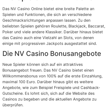
Das NV Casino Online bietet eine breite Palette an
Spielen und Funktionen, die sich an verschiedene
Geschmacksrichtungen anpassen lassen. Zu den
beliebten Spielen gehören Roulette, Blackjack, Baccarat,
Poker und viele andere Klassiker. Darüber hinaus bietet
das Casino auch eine Vielzahl an Slots, von denen
einige mit progressiven Jackpots ausgestattet sind.
Die NV Casino Bonusangebote
Neue Spieler können sich auf ein attraktives
Bonusangebot freuen. Das NV Casino bietet einen
Willkommensbonus von 100% auf die erste Einzahlung,
maximal 100 Euro. Darüber hinaus gibt es weitere
Angebote, wie zum Beispiel Freispiele und Cashback-
Gutscheine. Es lohnt sich, sich auf die Website des
Casinos zu begeben und die aktuellen Angebote zu
überprüfen.