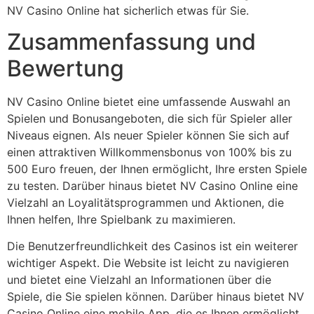
NV Casino Online hat sicherlich etwas für Sie.
Zusammenfassung und
Bewertung
NV Casino Online bietet eine umfassende Auswahl an
Spielen und Bonusangeboten, die sich für Spieler aller
Niveaus eignen. Als neuer Spieler können Sie sich auf
einen attraktiven Willkommensbonus von 100% bis zu
500 Euro freuen, der Ihnen ermöglicht, Ihre ersten Spiele
zu testen. Darüber hinaus bietet NV Casino Online eine
Vielzahl an Loyalitätsprogrammen und Aktionen, die
Ihnen helfen, Ihre Spielbank zu maximieren.
Die Benutzerfreundlichkeit des Casinos ist ein weiterer
wichtiger Aspekt. Die Website ist leicht zu navigieren
und bietet eine Vielzahl an Informationen über die
Spiele, die Sie spielen können. Darüber hinaus bietet NV
Casino Online eine mobile App, die es Ihnen ermöglicht,