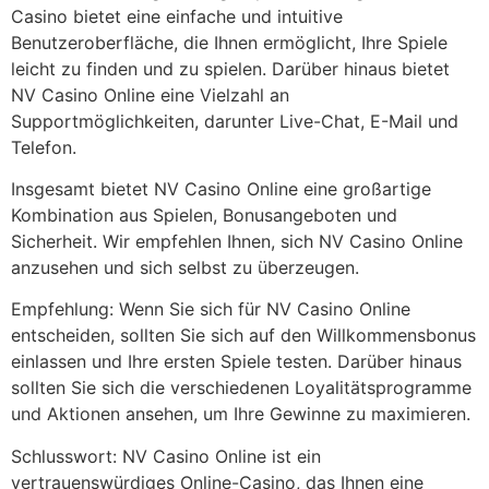
Casino bietet eine einfache und intuitive
Benutzeroberfläche, die Ihnen ermöglicht, Ihre Spiele
leicht zu finden und zu spielen. Darüber hinaus bietet
NV Casino Online eine Vielzahl an
Supportmöglichkeiten, darunter Live-Chat, E-Mail und
Telefon.
Insgesamt bietet NV Casino Online eine großartige
Kombination aus Spielen, Bonusangeboten und
Sicherheit. Wir empfehlen Ihnen, sich NV Casino Online
anzusehen und sich selbst zu überzeugen.
Empfehlung: Wenn Sie sich für NV Casino Online
entscheiden, sollten Sie sich auf den Willkommensbonus
einlassen und Ihre ersten Spiele testen. Darüber hinaus
sollten Sie sich die verschiedenen Loyalitätsprogramme
und Aktionen ansehen, um Ihre Gewinne zu maximieren.
Schlusswort: NV Casino Online ist ein
vertrauenswürdiges Online-Casino, das Ihnen eine