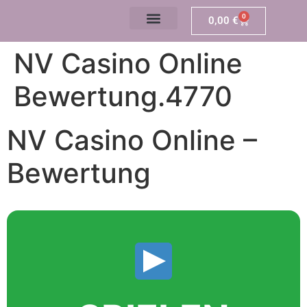
0
0,00
€
NV Casino Online
Bewertung.4770
NV Casino Online –
Bewertung