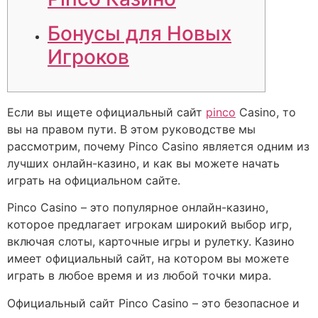
Бонусы для Новых
Игроков
Если вы ищете официальный сайт
pinco
Casino, то
вы на правом пути. В этом руководстве мы
рассмотрим, почему Pinco Casino является одним из
лучших онлайн-казино, и как вы можете начать
играть на официальном сайте.
Pinco Casino – это популярное онлайн-казино,
которое предлагает игрокам широкий выбор игр,
включая слоты, карточные игры и рулетку. Казино
имеет официальный сайт, на котором вы можете
играть в любое время и из любой точки мира.
Официальный сайт Pinco Casino – это безопасное и