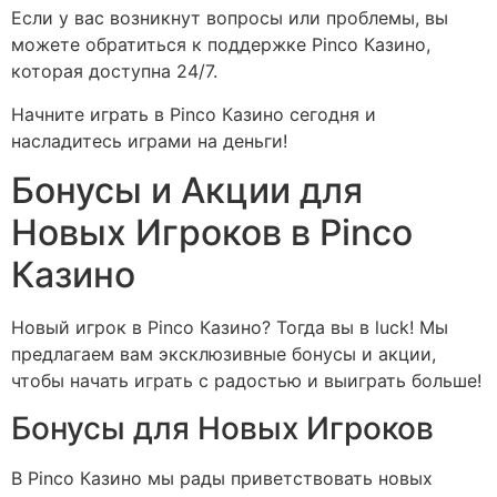
Если у вас возникнут вопросы или проблемы, вы
можете обратиться к поддержке Pinco Казино,
которая доступна 24/7.
Начните играть в Pinco Казино сегодня и
насладитесь играми на деньги!
Бонусы и Акции для
Новых Игроков в Pinco
Казино
Новый игрок в Pinco Казино? Тогда вы в luck! Мы
предлагаем вам эксклюзивные бонусы и акции,
чтобы начать играть с радостью и выиграть больше!
Бонусы для Новых Игроков
В Pinco Казино мы рады приветствовать новых