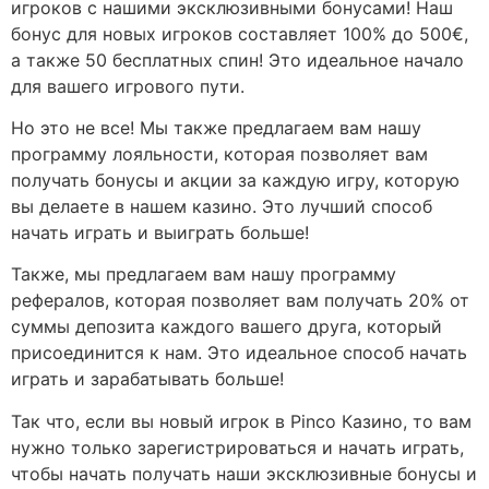
игроков с нашими эксклюзивными бонусами! Наш
бонус для новых игроков составляет 100% до 500€,
а также 50 бесплатных спин! Это идеальное начало
для вашего игрового пути.
Но это не все! Мы также предлагаем вам нашу
программу лояльности, которая позволяет вам
получать бонусы и акции за каждую игру, которую
вы делаете в нашем казино. Это лучший способ
начать играть и выиграть больше!
Также, мы предлагаем вам нашу программу
рефералов, которая позволяет вам получать 20% от
суммы депозита каждого вашего друга, который
присоединится к нам. Это идеальное способ начать
играть и зарабатывать больше!
Так что, если вы новый игрок в Pinco Казино, то вам
нужно только зарегистрироваться и начать играть,
чтобы начать получать наши эксклюзивные бонусы и