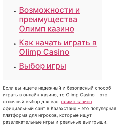
Возможности и
преимущества
Олимп казино
Как начать играть в
Olimp Casino
Выбор игры
Если вы ищете надежный и безопасный способ
играть в онлайн-казино, то Olimp Casino – это
отличный выбор для вас.
олимп казино
официальный сайт в Казахстане – это популярная
платформа для игроков, которые ищут
развлекательные игры и реальные выигрыши.