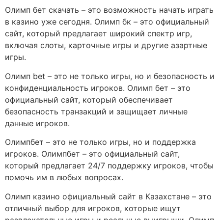
Олимп бет скачать – это возможность начать играть
в казино уже сегодня. Олимп бк – это официальный
сайт, который предлагает широкий спектр игр,
включая слоты, карточные игры и другие азартные
игры.
Олимп bet – это не только игры, но и безопасность и
конфиденциальность игроков. Олимп бет – это
официальный сайт, который обеспечивает
безопасность транзакций и защищает личные
данные игроков.
Олимпбет – это не только игры, но и поддержка
игроков. Олимпбет – это официальный сайт,
который предлагает 24/7 поддержку игроков, чтобы
помочь им в любых вопросах.
Олимп казино официальный сайт в Казахстане – это
отличный выбор для игроков, которые ищут
развлекательные игры и реальные выигрыши. Олимп