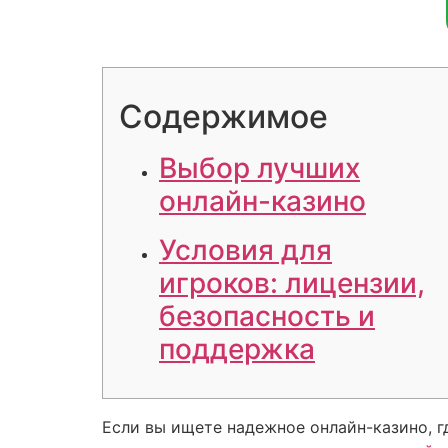
Содержимое
Выбор лучших
онлайн-казино
Условия для
игроков: лицензии,
безопасность и
поддержка
Если вы ищете надежное онлайн-казино, г