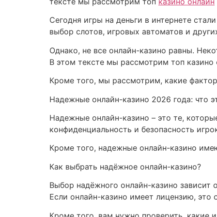
тексте мы рассмотрим топ
казино онлайн
Сегодня игры на деньги в интернете стал
выбор слотов, игровых автоматов и други
Однако, не все онлайн-казино равны. Неко
В этом тексте мы рассмотрим топ казино 
Кроме того, мы рассмотрим, какие фактор
Надежные онлайн-казино 2026 года: что э
Надежные онлайн-казино – это те, которы
конфиденциальность и безопасность игрок
Кроме того, надежные онлайн-казино име
Как выбрать надёжное онлайн-казино?
Выбор надёжного онлайн-казино зависит о
Если онлайн-казино имеет лицензию, это о
Кроме того, вам нужно проверить, какие и