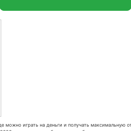
де можно играть на деньги и получать максимальную от