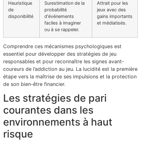
Heuristique
Surestimation de la
Attrait pour les
de
probabilité
jeux avec des
disponibilité
d'événements
gains importants
faciles à imaginer
et médiatisés.
ou à se rappeler.
Comprendre ces mécanismes psychologiques est
essentiel pour développer des stratégies de jeu
responsables et pour reconnaître les signes avant-
coureurs de l’addiction au jeu. La lucidité est la première
étape vers la maîtrise de ses impulsions et la protection
de son bien-être financier.
Les stratégies de pari
courantes dans les
environnements à haut
risque