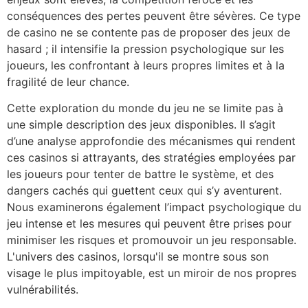
conséquences des pertes peuvent être sévères. Ce type
de casino ne se contente pas de proposer des jeux de
hasard ; il intensifie la pression psychologique sur les
joueurs, les confrontant à leurs propres limites et à la
fragilité de leur chance.
Cette exploration du monde du jeu ne se limite pas à
une simple description des jeux disponibles. Il s’agit
d’une analyse approfondie des mécanismes qui rendent
ces casinos si attrayants, des stratégies employées par
les joueurs pour tenter de battre le système, et des
dangers cachés qui guettent ceux qui s’y aventurent.
Nous examinerons également l’impact psychologique du
jeu intense et les mesures qui peuvent être prises pour
minimiser les risques et promouvoir un jeu responsable.
L'univers des casinos, lorsqu'il se montre sous son
visage le plus impitoyable, est un miroir de nos propres
vulnérabilités.