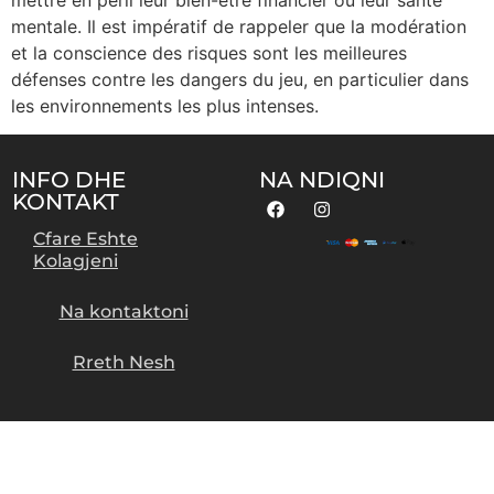
mettre en péril leur bien-être financier ou leur santé
mentale. Il est impératif de rappeler que la modération
et la conscience des risques sont les meilleures
défenses contre les dangers du jeu, en particulier dans
les environnements les plus intenses.
INFO DHE
NA NDIQNI
KONTAKT
Cfare Eshte
Kolagjeni
Na kontaktoni
Rreth Nesh