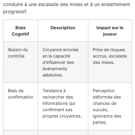
conduire à une escalade des mises et à un endettement
progressif.
Biais
Description
Impact sur le
Cognitif
joueur
Illusion du
Croyance erronée
Prise de risques
contrôle
en la capacité
accrus, escalade
d'influencer des
des mises.
événements
aléatoires.
Biais de
Tendance à
Perception
confirmation
rechercher des
déformée des
informations qui
chances de
confirment ses
succès,
propres croyances.
ignorance des
pertes.