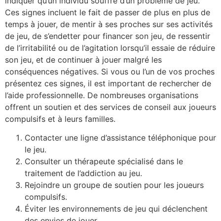
indiquer qu’un individu souffre d’un problème de jeu.
Ces signes incluent le fait de passer de plus en plus de
temps à jouer, de mentir à ses proches sur ses activités
de jeu, de s’endetter pour financer son jeu, de ressentir
de l’irritabilité ou de l’agitation lorsqu’il essaie de réduire
son jeu, et de continuer à jouer malgré les
conséquences négatives. Si vous ou l’un de vos proches
présentez ces signes, il est important de rechercher de
l’aide professionnelle. De nombreuses organisations
offrent un soutien et des services de conseil aux joueurs
compulsifs et à leurs familles.
Contacter une ligne d’assistance téléphonique pour
le jeu.
Consulter un thérapeute spécialisé dans le
traitement de l’addiction au jeu.
Rejoindre un groupe de soutien pour les joueurs
compulsifs.
Éviter les environnements de jeu qui déclenchent
des envies de jouer.