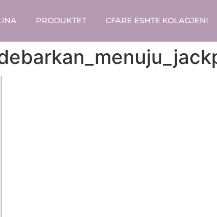
LINA
PRODUKTET
CFARE ESHTE KOLAGJENI
ebarkan_menuju_jackpo