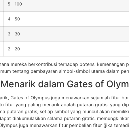
5 – 100
4 – 50
3 – 30
2 – 20
imana mereka berkontribusi terhadap potensi kemenangan 
n umum tentang pembayaran simbol-simbol utama dalam per
g Menarik dalam Gates of Oly
rik, Gates of Olympus juga menawarkan sejumlah fitur b
tu fitur yang paling menarik adalah putaran gratis, yang 
ama putaran gratis, setiap simbol yang muncul akan memili
 dapat diakumulasikan selama putaran gratis, memungkink
f Olympus juga menawarkan fitur pembelian fitur (jika terse