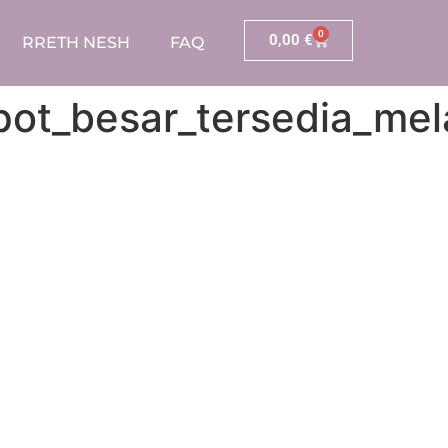
0
0,00
€
RRETH NESH
FAQ
t_besar_tersedia_mela