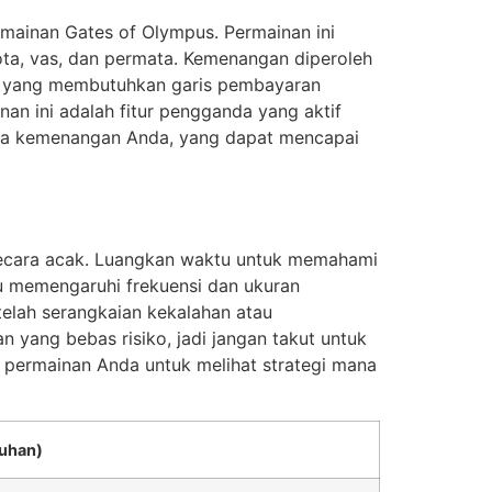
ainan Gates of Olympus. Permainan ini
kota, vas, dan permata. Kemenangan diperoleh
nal yang membutuhkan garis pembayaran
an ini adalah fitur pengganda yang aktif
nda kemenangan Anda, yang dapat mencapai
ecara acak. Luangkan waktu untuk memahami
tu memengaruhi frekuensi dan ukuran
elah serangkaian kekalahan atau
n yang bebas risiko, jadi jangan takut untuk
permainan Anda untuk melihat strategi mana
ruhan)