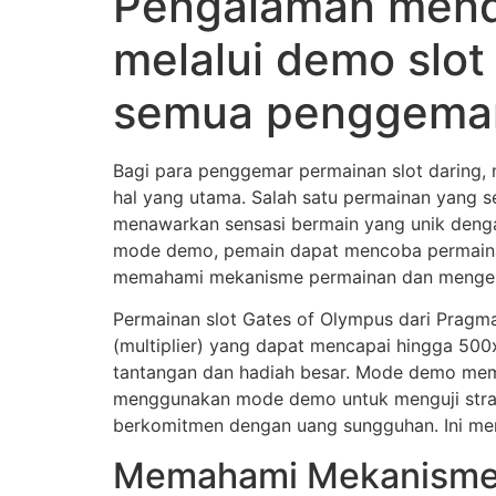
Pengalaman mende
melalui demo slot
semua penggema
Bagi para penggemar permainan slot daring
hal yang utama. Salah satu permainan yang 
menawarkan sensasi bermain yang unik denga
mode demo, pemain dapat mencoba permainan
memahami mekanisme permainan dan mengemb
Permainan slot Gates of Olympus dari Pragma
(multiplier) yang dapat mencapai hingga 500
tantangan dan hadiah besar. Mode demo member
menggunakan mode demo untuk menguji strat
berkomitmen dengan uang sungguhan. Ini me
Memahami Mekanisme 