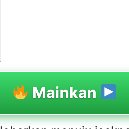
Mainkan