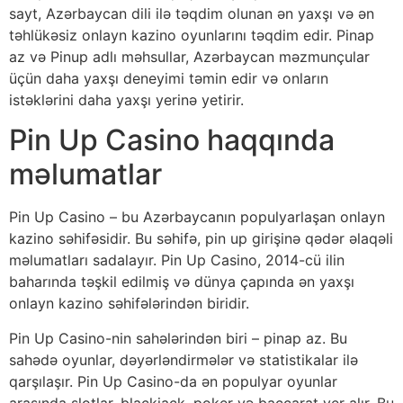
sayt, Azərbaycan dili ilə təqdim olunan ən yaxşı və ən
təhlükəsiz onlayn kazino oyunlarını təqdim edir. Pinap
az və Pinup adlı məhsullar, Azərbaycan məzmunçular
üçün daha yaxşı deneyimi təmin edir və onların
istəklərini daha yaxşı yerinə yetirir.
Pin Up Casino haqqında
məlumatlar
Pin Up Casino – bu Azərbaycanın populyarlaşan onlayn
kazino səhifəsidir. Bu səhifə, pin up girişinə qədər əlaqəli
məlumatları sadalayır. Pin Up Casino, 2014-cü ilin
baharında təşkil edilmiş və dünya çapında ən yaxşı
onlayn kazino səhifələrindən biridir.
Pin Up Casino-nin sahələrindən biri – pinap az. Bu
sahədə oyunlar, dəyərləndirmələr və statistikalar ilə
qarşılaşır. Pin Up Casino-da ən populyar oyunlar
arasında slotlar, blackjack, poker və baccarat yer alır. Bu