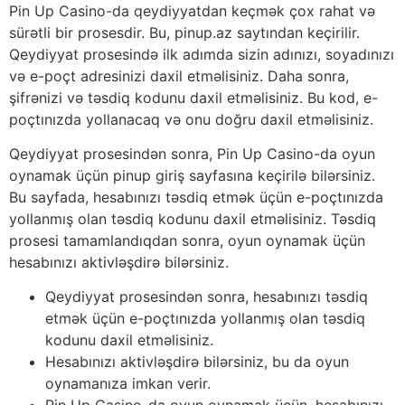
Pin Up Casino-da qeydiyyatdan keçmək çox rahat və
sürətli bir prosesdir. Bu, pinup.az saytından keçirilir.
Qeydiyyat prosesində ilk adımda sizin adınızı, soyadınızı
və e-poçt adresinizi daxil etməlisiniz. Daha sonra,
şifrənizi və təsdiq kodunu daxil etməlisiniz. Bu kod, e-
poçtınızda yollanacaq və onu doğru daxil etməlisiniz.
Qeydiyyat prosesindən sonra, Pin Up Casino-da oyun
oynamak üçün pinup giriş sayfasına keçirilə bilərsiniz.
Bu sayfada, hesabınızı təsdiq etmək üçün e-poçtınızda
yollanmış olan təsdiq kodunu daxil etməlisiniz. Təsdiq
prosesi tamamlandıqdan sonra, oyun oynamak üçün
hesabınızı aktivləşdirə bilərsiniz.
Qeydiyyat prosesindən sonra, hesabınızı təsdiq
etmək üçün e-poçtınızda yollanmış olan təsdiq
kodunu daxil etməlisiniz.
Hesabınızı aktivləşdirə bilərsiniz, bu da oyun
oynamanıza imkan verir.