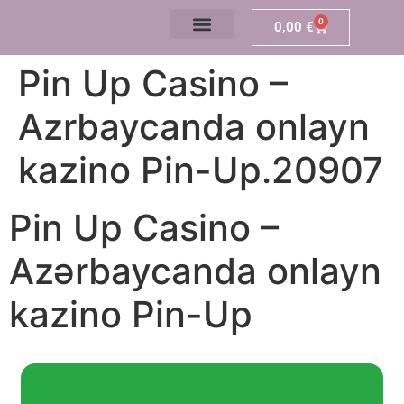
0
0,00
€
Pin Up Casino –
Azrbaycanda onlayn
kazino Pin-Up.20907
Pin Up Casino –
Azərbaycanda onlayn
kazino Pin-Up