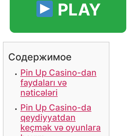
PLAY
Содержимое
Pin Up Casino-dan
faydaları və
nəticələri
Pin Up Casino-da
qeydiyyatdan
keçmək və oyunlara