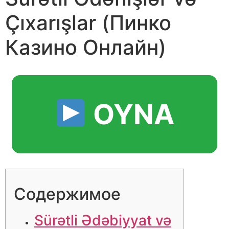
Çıxarışlar (Пинко
Казино Онлайн)
OYNA
Содержимое
Sürətli Ədəbiyyat və