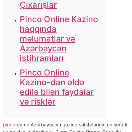
Çıxarışlar
Pinco Online Kazino
haqqında
məlumatlar və
Azərbaycan
istihramları
Pinco Online
Kazino-dan əldə
edilə bilən faydalar
və risklər
pinco
game Azərbaycanın qazino səhifələrinin en sürətli
və məşhur məhsuludur. Pinco Casino Promo Code ilə