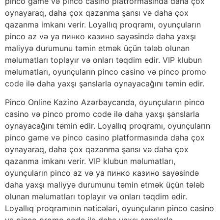
pinco game və pinco casino platformasında daha çox
oynayaraq, daha çox qazanma şansı və daha çox
qazanma imkanı verir. Loyallıq proqramı, oyunçuların
pinco az və ya пинко казино sayəsində daha yaxşı
maliyyə durumunu təmin etmək üçün tələb olunan
məlumatları toplayır və onları təqdim edir. VIP klubun
məlumatları, oyunçuların pinco casino və pinco promo
code ilə daha yaxşı şanslarla oynayacağını təmin edir.
Pinco Online Kazino Azərbaycanda, oyunçuların pinco
casino və pinco promo code ilə daha yaxşı şanslarla
oynayacağını təmin edir. Loyallıq proqramı, oyunçuların
pinco game və pinco casino platformasında daha çox
oynayaraq, daha çox qazanma şansı və daha çox
qazanma imkanı verir. VIP klubun məlumatları,
oyunçuların pinco az və ya пинко казино sayəsində
daha yaxşı maliyyə durumunu təmin etmək üçün tələb
olunan məlumatları toplayır və onları təqdim edir.
Loyallıq proqramının nəticələri, oyunçuların pinco casino