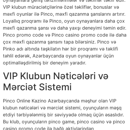
oynayanlara geniş tənzimlənmələr və təkliflər təklif edir.
VIP klubun müraciətçilərinə özel təkliflər, bonuslar və
məxfi oyunlar ilə Pinco, məxfi qazanma şanslarını artırır.
Loyallıq proqramı ilə Pinco, oyun oynayanlara daha çox
məxfi qazanma şansı və daha yaxşı deneyimi təmin edir.
Pinco promo code və Pinco casino promo code ilə daha
çox məxfi qazanma şansını tapa bilərsiniz. Pinco və
Pinko adı altında təşkilatın hər bir proqramı və təklifi
təhlil edərək, Azərbaycanda oyun oynayanlar üçün
optimalləşdirilmiş bir deneyim yaradır.
VIP Klubun Nəticələri və
Mərciət Sistemi
Pinco Online Kazino Azərbaycanda məşhur olan VIP
klubun nəticələri və mərciət sistemi, oyunçuların məşq
etdiyi tərbiyələnmiş bir səviyyədə olmaq üçün əsaslıdır.
Bu klub, oyunçuların pinco game, pinco casino və pinco
casino promo code ilə bağlı aktivlərindən