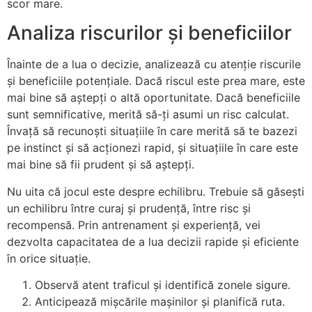
scor mare.
Analiza riscurilor și beneficiilor
Înainte de a lua o decizie, analizează cu atenție riscurile
și beneficiile potențiale. Dacă riscul este prea mare, este
mai bine să aștepți o altă oportunitate. Dacă beneficiile
sunt semnificative, merită să-ți asumi un risc calculat.
Învață să recunoști situațiile în care merită să te bazezi
pe instinct și să acționezi rapid, și situațiile în care este
mai bine să fii prudent și să aștepți.
Nu uita că jocul este despre echilibru. Trebuie să găsești
un echilibru între curaj și prudență, între risc și
recompensă. Prin antrenament și experiență, vei
dezvolta capacitatea de a lua decizii rapide și eficiente
în orice situație.
Observă atent traficul și identifică zonele sigure.
Anticipează mișcările mașinilor și planifică ruta.