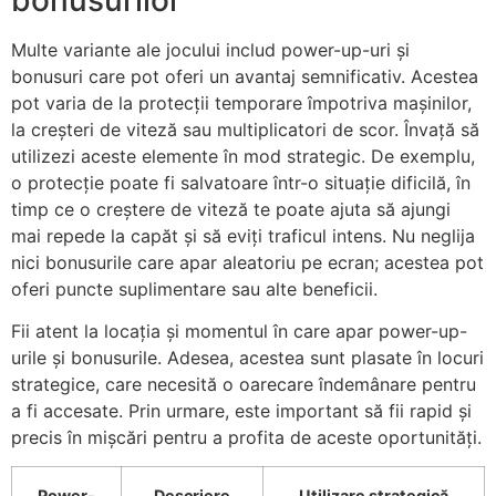
Multe variante ale jocului includ power-up-uri și
bonusuri care pot oferi un avantaj semnificativ. Acestea
pot varia de la protecții temporare împotriva mașinilor,
la creșteri de viteză sau multiplicatori de scor. Învață să
utilizezi aceste elemente în mod strategic. De exemplu,
o protecție poate fi salvatoare într-o situație dificilă, în
timp ce o creștere de viteză te poate ajuta să ajungi
mai repede la capăt și să eviți traficul intens. Nu neglija
nici bonusurile care apar aleatoriu pe ecran; acestea pot
oferi puncte suplimentare sau alte beneficii.
Fii atent la locația și momentul în care apar power-up-
urile și bonusurile. Adesea, acestea sunt plasate în locuri
strategice, care necesită o oarecare îndemânare pentru
a fi accesate. Prin urmare, este important să fii rapid și
precis în mișcări pentru a profita de aceste oportunități.
Power-
Descriere
Utilizare strategică