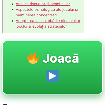
Analiza riscurilor și beneficiilor
Aspectele psihologice ale jocului și
menținerea concentrării
Adaptarea la schimbările dinamicilor
jocului și evoluția strategiilor
Joacă