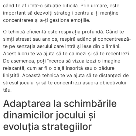
când te afli într-o situație dificilă. Prin urmare, este
important să dezvolți strategii pentru a-ți menține
concentrarea și a-ți gestiona emoțiile.
O tehnică eficientă este respirația profundă. Când te
simți stresat sau anxios, respiră adânc și concentrează-
te pe senzația aerului care intră și iese din plămâni.
Acest lucru te va ajuta să te calmezi și să te recentrezi.
De asemenea, poți încerca să vizualizezi o imagine
relaxantă, cum ar fi o plajă însorită sau o pădure
liniștită. Această tehnică te va ajuta să te distanțezi de
stresul jocului și să te concentrezi asupra obiectivului
tău.
Adaptarea la schimbările
dinamicilor jocului și
evoluția strategiilor