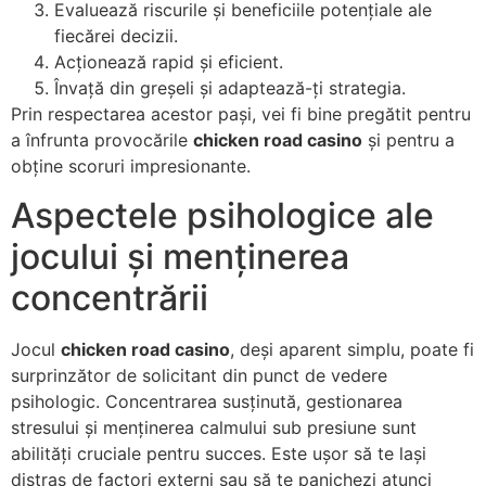
Evaluează riscurile și beneficiile potențiale ale
fiecărei decizii.
Acționează rapid și eficient.
Învață din greșeli și adaptează-ți strategia.
Prin respectarea acestor pași, vei fi bine pregătit pentru
a înfrunta provocările
chicken road casino
și pentru a
obține scoruri impresionante.
Aspectele psihologice ale
jocului și menținerea
concentrării
Jocul
chicken road casino
, deși aparent simplu, poate fi
surprinzător de solicitant din punct de vedere
psihologic. Concentrarea susținută, gestionarea
stresului și menținerea calmului sub presiune sunt
abilități cruciale pentru succes. Este ușor să te lași
distras de factori externi sau să te panichezi atunci