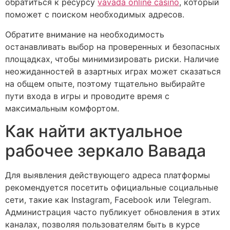
обратиться к ресурсу
vavada online casino
, который
поможет с поиском необходимых адресов.
Обратите внимание на необходимость
останавливать выбор на проверенных и безопасных
площадках, чтобы минимизировать риски. Наличие
неожиданностей в азартных играх может сказаться
на общем опыте, поэтому тщательно выбирайте
пути входа в игры и проводите время с
максимальным комфортом.
Как найти актуальное
рабочее зеркало Вавада
Для выявления действующего адреса платформы
рекомендуется посетить официальные социальные
сети, такие как Instagram, Facebook или Telegram.
Администрация часто публикует обновления в этих
каналах, позволяя пользователям быть в курсе