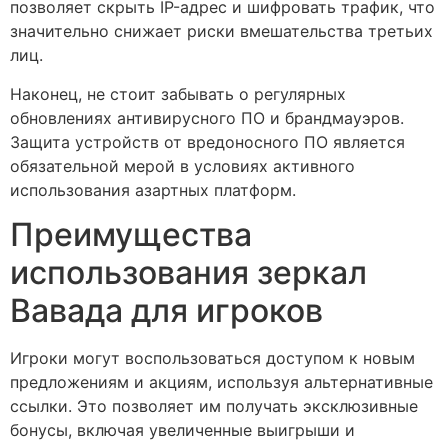
позволяет скрыть IP-адрес и шифровать трафик, что
значительно снижает риски вмешательства третьих
лиц.
Наконец, не стоит забывать о регулярных
обновлениях антивирусного ПО и брандмауэров.
Защита устройств от вредоносного ПО является
обязательной мерой в условиях активного
использования азартных платформ.
Преимущества
использования зеркал
Вавада для игроков
Игроки могут воспользоваться доступом к новым
предложениям и акциям, используя альтернативные
ссылки. Это позволяет им получать эксклюзивные
бонусы, включая увеличенные выигрыши и