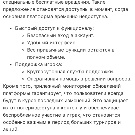
специальные бесплатные вращения. Такие
предложения становятся доступны в момент, когда
основная платформа временно недоступна.
Быстрый доступ к функционалу:
Безопасный вход в аккаунт.
Удобный интерфейс.
Все привычные функции остаются в
полном объеме.
Поддержка игрока:
Круглосуточная служба поддержки.
Оперативная помощь в решении вопросов.
Кроме того, прилежный мониторинг обновлений
платформы гарантирует, что пользователи всегда
будут в курсе последних изменений. Это защищает
их от потери доступа к контенту и обеспечивает
беспроблемное участие в играх, что становится
особенно важным в период больших турниров и
акций.