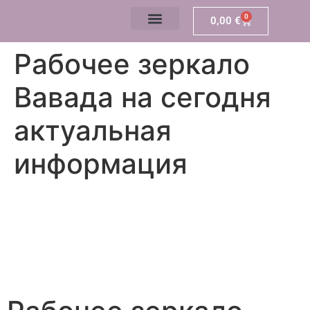
0
0,00
€
Рабочее зеркало
Вавада на сегодня
актуальная
информация