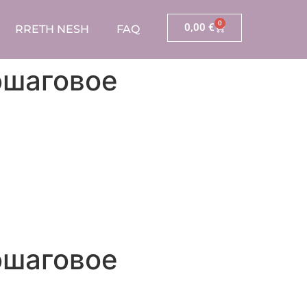
0
0,00
€
RRETH NESH
FAQ
ошаговое
ошаговое