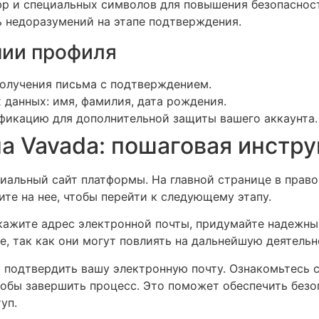
фр и специальных символов для повышения безопаснос
ь недоразумений на этапе подтверждения.
нии профиля
олучения письма с подтверждением.
 данных: имя, фамилия, дата рождения.
фикацию для дополнительной защиты вашего аккаунта.
на Vavada: пошаговая инстр
альный сайт платформы. На главной странице в правом
е на нее, чтобы перейти к следующему этапу.
Укажите адрес электронной почты, придумайте надежны
, так как они могут повлиять на дальнейшую деятельн
 подтвердить вашу электронную почту. Ознакомьтесь 
обы завершить процесс. Это поможет обеспечить безо
уп.