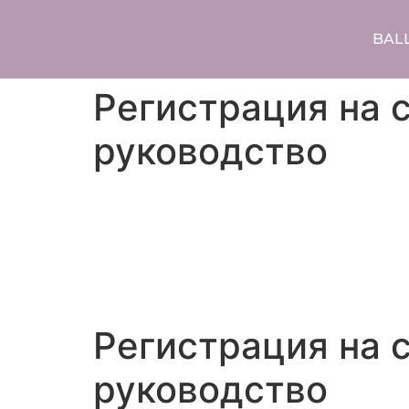
BAL
Регистрация на 
руководство
Регистрация на 
руководство