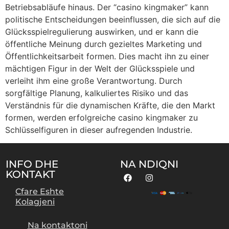
Betriebsabläufe hinaus. Der “casino kingmaker” kann
politische Entscheidungen beeinflussen, die sich auf die
Glücksspielregulierung auswirken, und er kann die
öffentliche Meinung durch gezieltes Marketing und
Öffentlichkeitsarbeit formen. Dies macht ihn zu einer
mächtigen Figur in der Welt der Glücksspiele und
verleiht ihm eine große Verantwortung. Durch
sorgfältige Planung, kalkuliertes Risiko und das
Verständnis für die dynamischen Kräfte, die den Markt
formen, werden erfolgreiche casino kingmaker zu
Schlüsselfiguren in dieser aufregenden Industrie.
INFO DHE
NA NDIQNI
KONTAKT
Cfare Eshte
Kolagjeni
Na kontaktoni