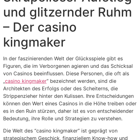
und glitzernder Ruhm
– Der casino
kingmaker
In der faszinierenden Welt der Glücksspiele gibt es
Figuren, die im Verborgenen agieren und das Schicksal
von Casinos beeinflussen. Diese Personen, die oft als
„
casino kingmaker
“ bezeichnet werden, sind die
Architekten des Erfolgs oder des Scheiterns, die
Strippenzieher hinter den Kulissen. Ihre Entscheidungen
können den Wert eines Casinos in die Höhe treiben oder
es in den Ruin stürzen, daher ist es von entscheidender
Bedeutung, ihre Rolle und Strategien zu verstehen.
Die Welt des “casino kingmaker” ist geprägt von
strategischem Geschick, finanziellem Know-how und