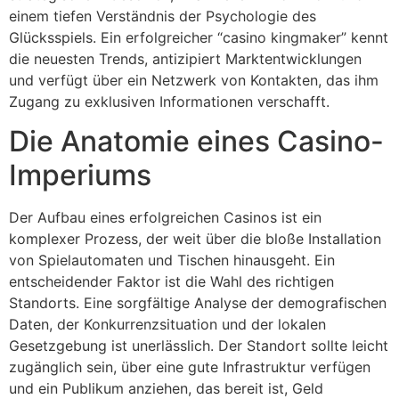
einem tiefen Verständnis der Psychologie des
Glücksspiels. Ein erfolgreicher “casino kingmaker” kennt
die neuesten Trends, antizipiert Marktentwicklungen
und verfügt über ein Netzwerk von Kontakten, das ihm
Zugang zu exklusiven Informationen verschafft.
Die Anatomie eines Casino-
Imperiums
Der Aufbau eines erfolgreichen Casinos ist ein
komplexer Prozess, der weit über die bloße Installation
von Spielautomaten und Tischen hinausgeht. Ein
entscheidender Faktor ist die Wahl des richtigen
Standorts. Eine sorgfältige Analyse der demografischen
Daten, der Konkurrenzsituation und der lokalen
Gesetzgebung ist unerlässlich. Der Standort sollte leicht
zugänglich sein, über eine gute Infrastruktur verfügen
und ein Publikum anziehen, das bereit ist, Geld