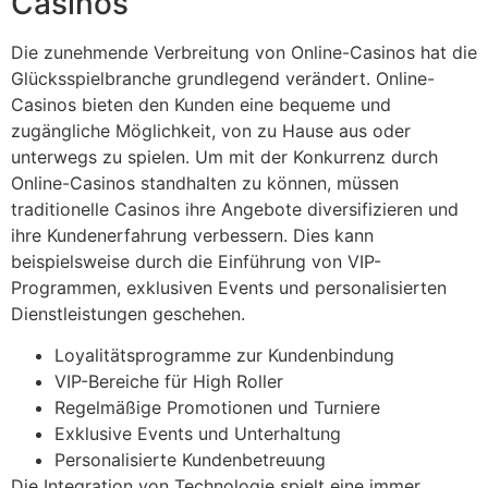
Casinos
Die zunehmende Verbreitung von Online-Casinos hat die
Glücksspielbranche grundlegend verändert. Online-
Casinos bieten den Kunden eine bequeme und
zugängliche Möglichkeit, von zu Hause aus oder
unterwegs zu spielen. Um mit der Konkurrenz durch
Online-Casinos standhalten zu können, müssen
traditionelle Casinos ihre Angebote diversifizieren und
ihre Kundenerfahrung verbessern. Dies kann
beispielsweise durch die Einführung von VIP-
Programmen, exklusiven Events und personalisierten
Dienstleistungen geschehen.
Loyalitätsprogramme zur Kundenbindung
VIP-Bereiche für High Roller
Regelmäßige Promotionen und Turniere
Exklusive Events und Unterhaltung
Personalisierte Kundenbetreuung
Die Integration von Technologie spielt eine immer