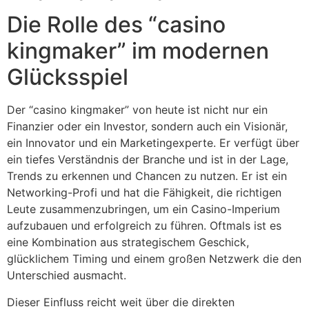
Die Rolle des “casino
kingmaker” im modernen
Glücksspiel
Der “casino kingmaker” von heute ist nicht nur ein
Finanzier oder ein Investor, sondern auch ein Visionär,
ein Innovator und ein Marketingexperte. Er verfügt über
ein tiefes Verständnis der Branche und ist in der Lage,
Trends zu erkennen und Chancen zu nutzen. Er ist ein
Networking-Profi und hat die Fähigkeit, die richtigen
Leute zusammenzubringen, um ein Casino-Imperium
aufzubauen und erfolgreich zu führen. Oftmals ist es
eine Kombination aus strategischem Geschick,
glücklichem Timing und einem großen Netzwerk die den
Unterschied ausmacht.
Dieser Einfluss reicht weit über die direkten