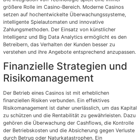
größere Rolle im Casino-Bereich. Moderne Casinos
setzen auf hochentwickelte Überwachungssysteme,
intelligente Spielautomaten und innovative
Zahlungsmethoden. Der Einsatz von künstlicher
Intelligenz und Big Data Analytics ermöglicht es den
Betreibern, das Verhalten der Kunden besser zu
verstehen und ihre Angebote entsprechend anzupassen.
Finanzielle Strategien und
Risikomanagement
Der Betrieb eines Casinos ist mit erheblichen
finanziellen Risiken verbunden. Ein effektives
Risikomanagement ist daher unerlässlich, um das Kapital
zu schützen und die Rentabilität zu gewährleisten. Dazu
gehören die Überwachung der Cashflows, die Kontrolle
der Betriebskosten und die Absicherung gegen Verluste
durch Betrug oder Naturkatastrophen. Ein