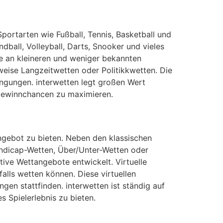
portarten wie Fußball, Tennis, Basketball und
ball, Volleyball, Darts, Snooker und vieles
te an kleineren und weniger bekannten
weise Langzeitwetten oder Politikkwetten. Die
ingungen. interwetten legt großen Wert
e Gewinnchancen zu maximieren.
angebot zu bieten. Neben den klassischen
andicap-Wetten, Über/Unter-Wetten oder
tive Wettangebote entwickelt. Virtuelle
alls wetten können. Diese virtuellen
en stattfinden. interwetten ist ständig auf
 Spielerlebnis zu bieten.