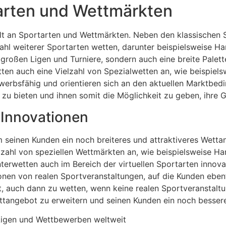
arten und Wettmärkten
alt an Sportarten und Wettmärkten. Neben den klassischen S
hl weiterer Sportarten wetten, darunter beispielsweise Hand
großen Ligen und Turniere, sondern auch eine breite Palet
ten auch eine Vielzahl von Spezialwetten an, wie beispiels
ewerbsfähig und orientieren sich an den aktuellen Marktbed
n zu bieten und ihnen somit die Möglichkeit zu geben, ihr
 Innovationen
m seinen Kunden ein noch breiteres und attraktiveres Wett
lzahl von speziellen Wettmärkten an, wie beispielsweise H
terwetten auch im Bereich der virtuellen Sportarten innova
nen von realen Sportveranstaltungen, auf die Kunden ebenf
, auch dann zu wetten, wenn keine realen Sportveranstaltung
tangebot zu erweitern und seinen Kunden ein noch besseres
Ligen und Wettbewerben weltweit