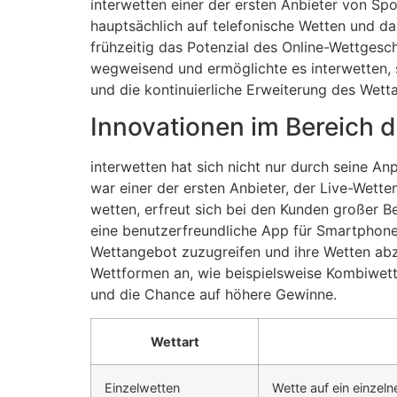
interwetten einer der ersten Anbieter von S
hauptsächlich auf telefonische Wetten und da
frühzeitig das Potenzial des Online-Wettgesch
wegweisend und ermöglichte es interwetten, se
und die kontinuierliche Erweiterung des Wett
Innovationen im Bereich 
interwetten hat sich nicht nur durch seine 
war einer der ersten Anbieter, der Live-Wette
wetten, erfreut sich bei den Kunden großer Be
eine benutzerfreundliche App für Smartphones
Wettangebot zuzugreifen und ihre Wetten abz
Wettformen an, wie beispielsweise Kombiwet
und die Chance auf höhere Gewinne.
Wettart
Einzelwetten
Wette auf ein einzeln