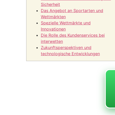
Sicherheit
Das Angebot an Sportarten und
Wettmärkten
Spezielle Wettmärkte und
Innovationen
Die Rolle des Kundenservices bei
interwetten
Zukunftsperspektiven und
technologische Entwicklungen