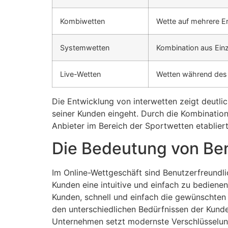
Kombiwetten
Wette auf mehrere Er
Systemwetten
Kombination aus Einz
Live-Wetten
Wetten während des 
Die Entwicklung von interwetten zeigt deutli
seiner Kunden eingeht. Durch die Kombination
Anbieter im Bereich der Sportwetten etabliert
Die Bedeutung von Ben
Im Online-Wettgeschäft sind Benutzerfreundli
Kunden eine intuitive und einfach zu bediene
Kunden, schnell und einfach die gewünschten
den unterschiedlichen Bedürfnissen der Kunde
Unternehmen setzt modernste Verschlüsselung