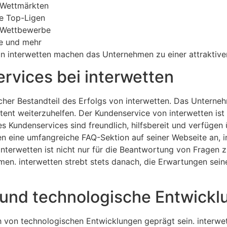
d Wettmärkten
re Top-Ligen
e Wettbewerbe
e und mehr
on interwetten machen das Unternehmen zu einer attraktive
rvices bei interwetten
licher Bestandteil des Erfolgs von interwetten. Das Untern
nt weiterzuhelfen. Der Kundenservice von interwetten ist 
es Kundenservices sind freundlich, hilfsbereit und verfügen
en eine umfangreiche FAQ-Sektion auf seiner Webseite an, i
terwetten ist nicht nur für die Beantwortung von Fragen z
n. interwetten strebt stets danach, die Erwartungen seine
 und technologische Entwickl
 von technologischen Entwicklungen geprägt sein. interwet