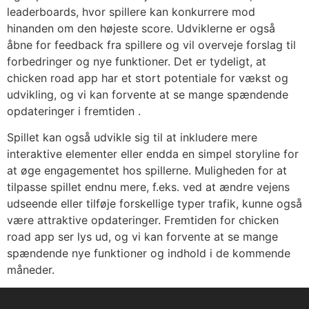
leaderboards, hvor spillere kan konkurrere mod
hinanden om den højeste score. Udviklerne er også
åbne for feedback fra spillere og vil overveje forslag til
forbedringer og nye funktioner. Det er tydeligt, at
chicken road app har et stort potentiale for vækst og
udvikling, og vi kan forvente at se mange spændende
opdateringer i fremtiden .
Spillet kan også udvikle sig til at inkludere mere
interaktive elementer eller endda en simpel storyline for
at øge engagementet hos spillerne. Muligheden for at
tilpasse spillet endnu mere, f.eks. ved at ændre vejens
udseende eller tilføje forskellige typer trafik, kunne også
være attraktive opdateringer. Fremtiden for chicken
road app ser lys ud, og vi kan forvente at se mange
spændende nye funktioner og indhold i de kommende
måneder.