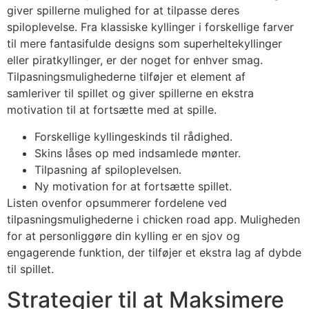
giver spillerne mulighed for at tilpasse deres
spiloplevelse. Fra klassiske kyllinger i forskellige farver
til mere fantasifulde designs som superheltekyllinger
eller piratkyllinger, er der noget for enhver smag.
Tilpasningsmulighederne tilføjer et element af
samleriver til spillet og giver spillerne en ekstra
motivation til at fortsætte med at spille.
Forskellige kyllingeskinds til rådighed.
Skins låses op med indsamlede mønter.
Tilpasning af spiloplevelsen.
Ny motivation for at fortsætte spillet.
Listen ovenfor opsummerer fordelene ved
tilpasningsmulighederne i chicken road app. Muligheden
for at personliggøre din kylling er en sjov og
engagerende funktion, der tilføjer et ekstra lag af dybde
til spillet.
Strategier til at Maksimere