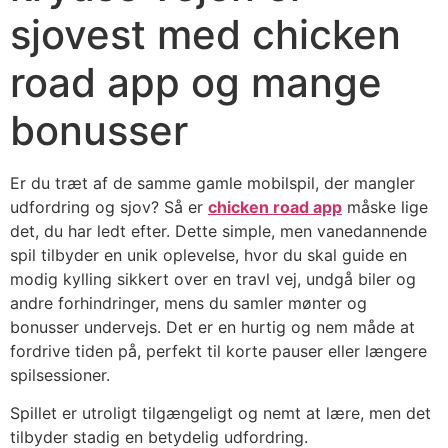
sjovest med chicken
road app og mange
bonusser
Er du træt af de samme gamle mobilspil, der mangler
udfordring og sjov? Så er
chicken road app
måske lige
det, du har ledt efter. Dette simple, men vanedannende
spil tilbyder en unik oplevelse, hvor du skal guide en
modig kylling sikkert over en travl vej, undgå biler og
andre forhindringer, mens du samler mønter og
bonusser undervejs. Det er en hurtig og nem måde at
fordrive tiden på, perfekt til korte pauser eller længere
spilsessioner.
Spillet er utroligt tilgængeligt og nemt at lære, men det
tilbyder stadig en betydelig udfordring.