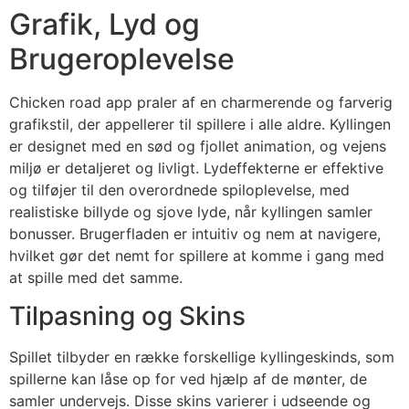
Grafik, Lyd og
Brugeroplevelse
Chicken road app praler af en charmerende og farverig
grafikstil, der appellerer til spillere i alle aldre. Kyllingen
er designet med en sød og fjollet animation, og vejens
miljø er detaljeret og livligt. Lydeffekterne er effektive
og tilføjer til den overordnede spiloplevelse, med
realistiske billyde og sjove lyde, når kyllingen samler
bonusser. Brugerfladen er intuitiv og nem at navigere,
hvilket gør det nemt for spillere at komme i gang med
at spille med det samme.
Tilpasning og Skins
Spillet tilbyder en række forskellige kyllingeskinds, som
spillerne kan låse op for ved hjælp af de mønter, de
samler undervejs. Disse skins varierer i udseende og