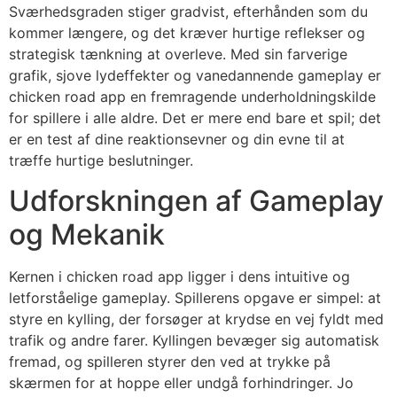
Sværhedsgraden stiger gradvist, efterhånden som du
kommer længere, og det kræver hurtige reflekser og
strategisk tænkning at overleve. Med sin farverige
grafik, sjove lydeffekter og vanedannende gameplay er
chicken road app en fremragende underholdningskilde
for spillere i alle aldre. Det er mere end bare et spil; det
er en test af dine reaktionsevner og din evne til at
træffe hurtige beslutninger.
Udforskningen af Gameplay
og Mekanik
Kernen i chicken road app ligger i dens intuitive og
letforståelige gameplay. Spillerens opgave er simpel: at
styre en kylling, der forsøger at krydse en vej fyldt med
trafik og andre farer. Kyllingen bevæger sig automatisk
fremad, og spilleren styrer den ved at trykke på
skærmen for at hoppe eller undgå forhindringer. Jo