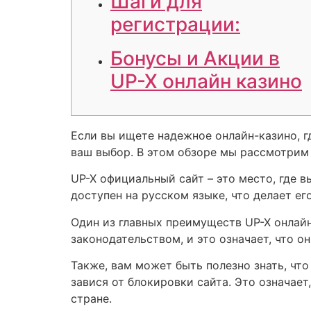
Шаги для
регистрации:
Бонусы и Акции в
UP-X онлайн казино
Если вы ищете надежное онлайн-казино, г
ваш выбор. В этом обзоре мы рассмотрим 
UP-X официальный сайт – это место, где в
доступен на русском языке, что делает ег
Один из главных преимуществ UP-X онлайн
законодательством, и это означает, что о
Также, вам может быть полезно знать, что
завися от блокировки сайта. Это означае
стране.