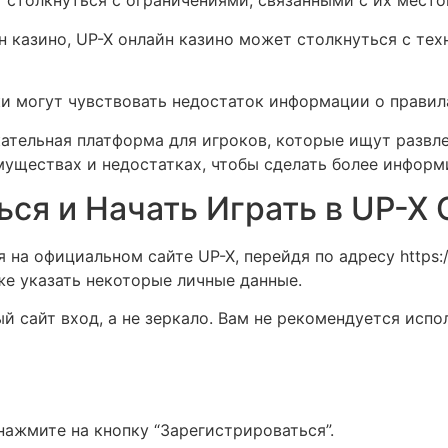
 столкнуться с ограничениями, связанными с их мест
н казино, UP-X онлайн казино может столкнуться с те
и могут чувствовать недостаток информации о правила
екательная платформа для игроков, которые ищут развл
уществах и недостатках, чтобы сделать более информ
ься и Начать Играть в UP-X
 на официальном сайте UP-X, перейдя по адресу https:/
же указать некоторые личные данные.
й сайт вход, а не зеркало. Вам не рекомендуется испо
нажмите на кнопку “Зарегистрироваться”.