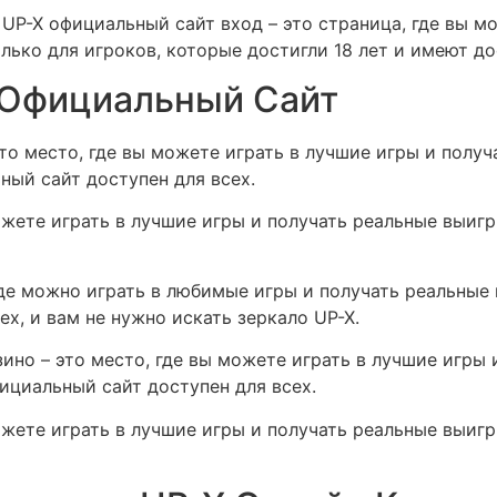
 UP-X официальный сайт вход – это страница, где вы м
лько для игроков, которые достигли 18 лет и имеют до
 Официальный Сайт
то место, где вы можете играть в лучшие игры и полу
ный сайт доступен для всех.
можете играть в лучшие игры и получать реальные выи
де можно играть в любимые игры и получать реальные 
х, и вам не нужно искать зеркало UP-X.
ино – это место, где вы можете играть в лучшие игры 
ициальный сайт доступен для всех.
можете играть в лучшие игры и получать реальные выи