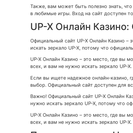
Также, вам может быть полезно знать, что
в любимые игры. Вход на сайт доступен то
UP-X Онлайн Казино:
Официальный сайт UP-X Онлайн Казино – э
искать зеркало UP-X, потому что официаль
UP-X Онлайн Казино – это место, где вы 
всех, и вам не нужно искать зеркало UP-X.
Если вы ищете надежное онлайн-казино, г
выбор. Официальный сайт доступен для все
Важно! Официальный сайт UP-X Онлайн Каз
нужно искать зеркало UP-X, потому что оф
UP-X Онлайн Казино – это место, где вы 
всех, и вам не нужно искать зеркало UP-X.