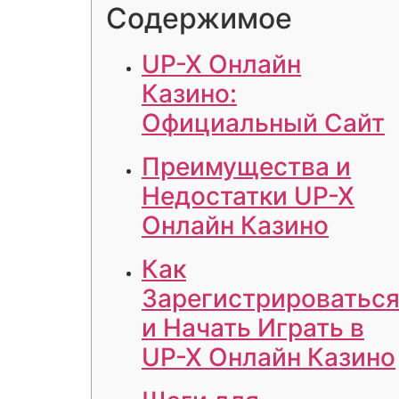
Содержимое
UP-X Онлайн
Казино:
Официальный Сайт
Преимущества и
Недостатки UP-X
Онлайн Казино
Как
Зарегистрироватьс
и Начать Играть в
UP-X Онлайн Казино