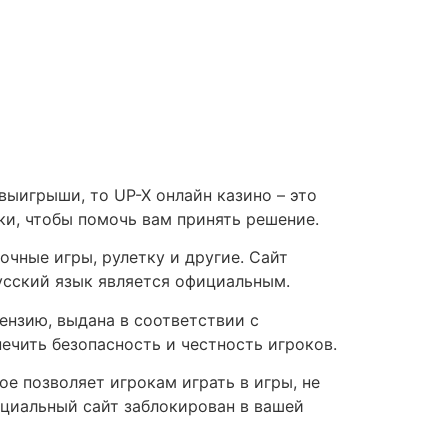
выигрыши, то UP-X онлайн казино – это
ки, чтобы помочь вам принять решение.
точные игры, рулетку и другие. Сайт
русский язык является официальным.
ензию, выдана в соответствии с
печить безопасность и честность игроков.
ое позволяет игрокам играть в игры, не
ициальный сайт заблокирован в вашей