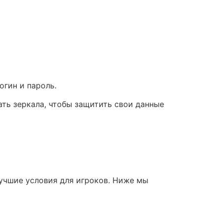
огин и пароль.
ать зеркала, чтобы защитить свои данные
лучшие условия для игроков. Ниже мы