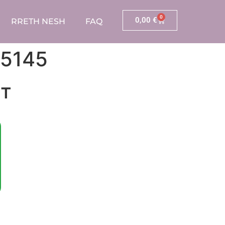
0
0,00
€
RRETH NESH
FAQ
.5145
йт