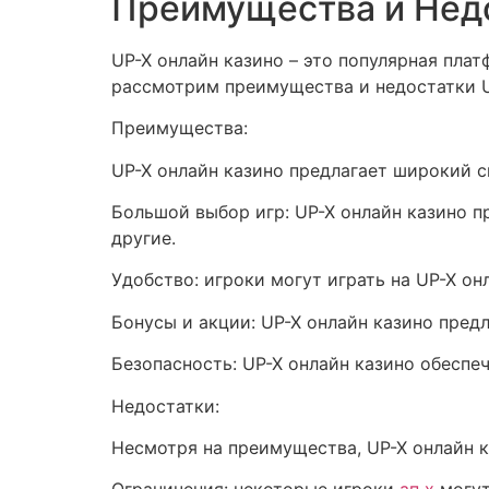
Преимущества и Недо
UP-X онлайн казино – это популярная пла
рассмотрим преимущества и недостатки U
Преимущества:
UP-X онлайн казино предлагает широкий с
Большой выбор игр: UP-X онлайн казино пр
другие.
Удобство: игроки могут играть на UP-X о
Бонусы и акции: UP-X онлайн казино предл
Безопасность: UP-X онлайн казино обеспе
Недостатки:
Несмотря на преимущества, UP-X онлайн к