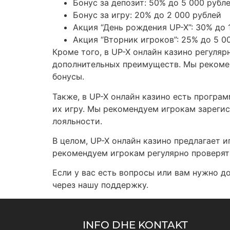
Бонус за депозит: 50% до 5 000 рубл
Бонус за игру: 20% до 2 000 рублей
Акция “День рождения UP-X”: 30% до 
Акция “Вторник игроков”: 25% до 5 0
Кроме того, в UP-X онлайн казино регуля
дополнительных преимуществ. Мы рекомен
бонусы.
Также, в UP-X онлайн казино есть програ
их игру. Мы рекомендуем игрокам зареги
лояльности.
В целом, UP-X онлайн казино предлагает 
рекомендуем игрокам регулярно проверять
Если у вас есть вопросы или вам нужно д
через нашу поддержку.
INFO DHE KONTAKT