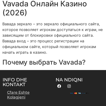
Vavada Онлайн Казино
(2026)
Вавада зеркало – это зеркало официального сайта,
которое позволяет игрокам доступаться к играм, не
зависящим от блокировки официального сайта.
Вавада вход – это процесс регистрации на
официальном сайте, который позволяет игрокам
начать играть в казино.
Почему выбрать Vavada?
INFO DHE
NA NDIQNI
KONTAKT
Cfare Eshte
Kolagjeni