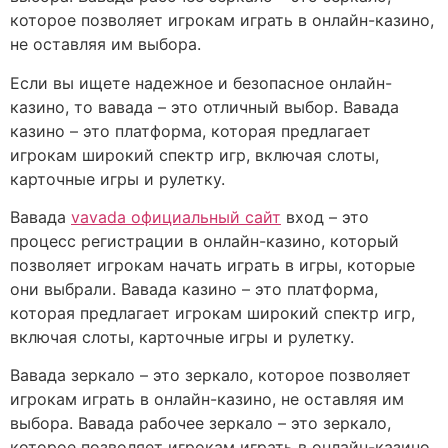
которое позволяет игрокам играть в онлайн-казино,
не оставляя им выбора.
Если вы ищете надежное и безопасное онлайн-
казино, то вавада – это отличный выбор. Вавада
казино – это платформа, которая предлагает
игрокам широкий спектр игр, включая слоты,
карточные игры и рулетку.
Вавада
vavada официальный сайт
вход – это
процесс регистрации в онлайн-казино, который
позволяет игрокам начать играть в игры, которые
они выбрали. Вавада казино – это платформа,
которая предлагает игрокам широкий спектр игр,
включая слоты, карточные игры и рулетку.
Вавада зеркало – это зеркало, которое позволяет
игрокам играть в онлайн-казино, не оставляя им
выбора. Вавада рабочее зеркало – это зеркало,
которое позволяет игрокам играть в онлайн-казино,