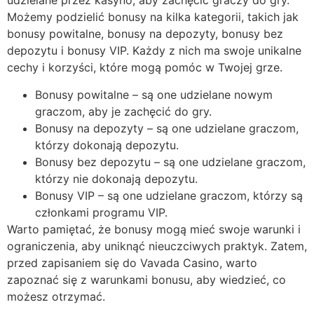
udzielane przez kasyno, aby zachęcić graczy do gry.
Możemy podzielić bonusy na kilka kategorii, takich jak
bonusy powitalne, bonusy na depozyty, bonusy bez
depozytu i bonusy VIP. Każdy z nich ma swoje unikalne
cechy i korzyści, które mogą pomóc w Twojej grze.
Bonusy powitalne – są one udzielane nowym
graczom, aby je zachęcić do gry.
Bonusy na depozyty – są one udzielane graczom,
którzy dokonają depozytu.
Bonusy bez depozytu – są one udzielane graczom,
którzy nie dokonają depozytu.
Bonusy VIP – są one udzielane graczom, którzy są
członkami programu VIP.
Warto pamiętać, że bonusy mogą mieć swoje warunki i
ograniczenia, aby uniknąć nieuczciwych praktyk. Zatem,
przed zapisaniem się do Vavada Casino, warto
zapoznać się z warunkami bonusu, aby wiedzieć, co
możesz otrzymać.