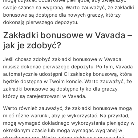
mogą uzyskać dodatkowe pieniądze, aby zwiększyć
swoje szanse na wygraną. Warto zauważyć, że zakładki
bonusowe są dostępne dla nowych graczy, którzy
dokonają pierwszego depozytu.
Zakładki bonusowe w Vavada –
jak je zdobyć?
Jeśli chcesz zdobyć zakładki bonusowe w Vavada,
musisz dokonać pierwszego depozytu. Po tym, Vavada
automatycznie udostępni Ci zakładkę bonusową, która
będzie dostępna w Twoim koncie. Warto zauważyć, że
zakładki bonusowe są dostępne tylko dla graczy,
którzy są zarejestrowani w Vavada.
Warto również zauważyć, że zakładki bonusowe mogą
mieć różne warunki, aby je wykorzystać. Na przykład,
mogą wymagać dokładnego wykorzystania pieniędzy w
określonym czasie lub mogą wymagać wygranej w
określonym gry. Warto zatem dokładnie przeczytać