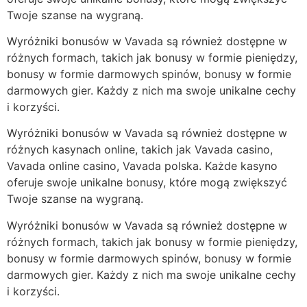
Twoje szanse na wygraną.
Wyróżniki bonusów w Vavada są również dostępne w
różnych formach, takich jak bonusy w formie pieniędzy,
bonusy w formie darmowych spinów, bonusy w formie
darmowych gier. Każdy z nich ma swoje unikalne cechy
i korzyści.
Wyróżniki bonusów w Vavada są również dostępne w
różnych kasynach online, takich jak Vavada casino,
Vavada online casino, Vavada polska. Każde kasyno
oferuje swoje unikalne bonusy, które mogą zwiększyć
Twoje szanse na wygraną.
Wyróżniki bonusów w Vavada są również dostępne w
różnych formach, takich jak bonusy w formie pieniędzy,
bonusy w formie darmowych spinów, bonusy w formie
darmowych gier. Każdy z nich ma swoje unikalne cechy
i korzyści.