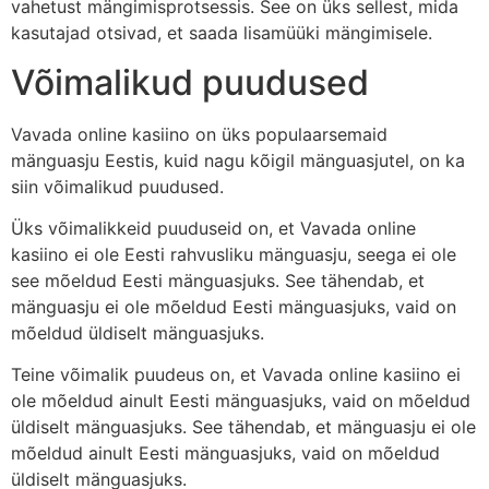
vahetust mängimisprotsessis. See on üks sellest, mida
kasutajad otsivad, et saada lisamüüki mängimisele.
Võimalikud puudused
Vavada online kasiino on üks populaarsemaid
mänguasju Eestis, kuid nagu kõigil mänguasjutel, on ka
siin võimalikud puudused.
Üks võimalikkeid puuduseid on, et Vavada online
kasiino ei ole Eesti rahvusliku mänguasju, seega ei ole
see mõeldud Eesti mänguasjuks. See tähendab, et
mänguasju ei ole mõeldud Eesti mänguasjuks, vaid on
mõeldud üldiselt mänguasjuks.
Teine võimalik puudeus on, et Vavada online kasiino ei
ole mõeldud ainult Eesti mänguasjuks, vaid on mõeldud
üldiselt mänguasjuks. See tähendab, et mänguasju ei ole
mõeldud ainult Eesti mänguasjuks, vaid on mõeldud
üldiselt mänguasjuks.