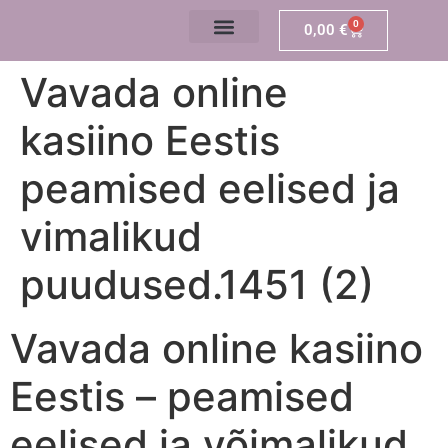
0
0,00
€
Vavada online
kasiino Eestis
peamised eelised ja
vimalikud
puudused.1451 (2)
Vavada online kasiino
Eestis – peamised
eelised ja võimalikud