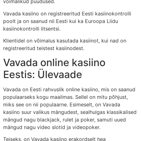
võimalikud puudused.
Vavada kasiino on registreeritud Eesti kasiinokontrolli
poolt ja on saanud nii Eesti kui ka Euroopa Liidu
kasiinokontrolli litsentsi.
Klientidel on võimalus kasutada kasiinot, kui nad on
registreeritud teistest kasiinodest.
Vavada online kasiino
Eestis: Ülevaade
Vavada on Eesti rahvuslik online kasiino, mis on saanud
populaarseks kogu maailmas. Sellel on mitu põhjust,
miks see on nii populaarne. Esimeselt, on Vavada
kasiino suur valikus mängudest, sealhulgas klassikalised
mängud nagu blackjack, rulet ja poker, samuti uued
mängud nagu video slotid ja videopoker.
Teiseks, on Vavada kasiino erakordselt hea