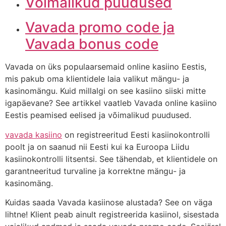
Võimalikud puudused
Vavada promo code ja
Vavada bonus code
Vavada on üks populaarsemaid online kasiino Eestis,
mis pakub oma klientidele laia valikut mängu- ja
kasinomängu. Kuid millalgi on see kasiino siiski mitte
igapäevane? See artikkel vaatleb Vavada online kasiino
Eestis peamised eelised ja võimalikud puudused.
vavada kasiino
on registreeritud Eesti kasiinokontrolli
poolt ja on saanud nii Eesti kui ka Euroopa Liidu
kasiinokontrolli litsentsi. See tähendab, et klientidele on
garantneeritud turvaline ja korrektne mängu- ja
kasinomäng.
Kuidas saada Vavada kasiinose alustada? See on väga
lihtne! Klient peab ainult registreerida kasiinol, sisestada