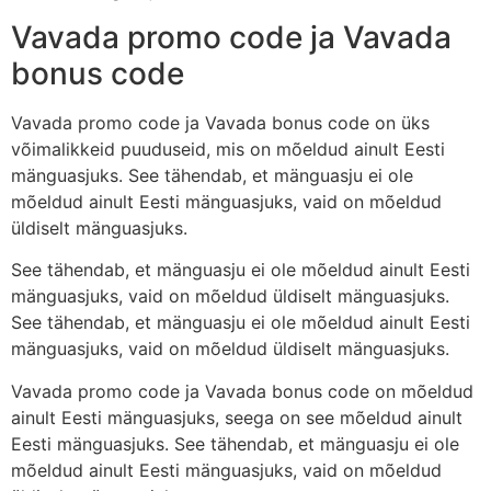
Vavada promo code ja Vavada
bonus code
Vavada promo code ja Vavada bonus code on üks
võimalikkeid puuduseid, mis on mõeldud ainult Eesti
mänguasjuks. See tähendab, et mänguasju ei ole
mõeldud ainult Eesti mänguasjuks, vaid on mõeldud
üldiselt mänguasjuks.
See tähendab, et mänguasju ei ole mõeldud ainult Eesti
mänguasjuks, vaid on mõeldud üldiselt mänguasjuks.
See tähendab, et mänguasju ei ole mõeldud ainult Eesti
mänguasjuks, vaid on mõeldud üldiselt mänguasjuks.
Vavada promo code ja Vavada bonus code on mõeldud
ainult Eesti mänguasjuks, seega on see mõeldud ainult
Eesti mänguasjuks. See tähendab, et mänguasju ei ole
mõeldud ainult Eesti mänguasjuks, vaid on mõeldud