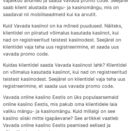
vajalikud andmed ja saada vavada promo code. Seejärel
saab klient alustada mängu- ja kasinomängu, mis on
saadaval nii mobiilseadmeid kui ka arvutit.
Kuid Vavada kasiinol on ka mõned puudused. Näiteks,
klientidel on piiratud võimalus kasutada kasiinot, kui
nad on registreeritud teistest kasiinodest. Seejärel on
klientidel vaja teha uus registreerimine, et saada uus
vavada promo code.
Kuidas klientidel saada Vavada kasiinost lahk? Klientidel
on võimalus kasutada kasiinot, kui nad on registreeritud
teistest kasiinodest. Seejärel on klientidel vaja teha uus
registreerimine, et saada uus vavada promo code.
Vavada online kasiino Eestis on üks populaarsemaid
online kasiino Eestis, mis pakub oma klientidele laia
valiku mängu- ja kasinomängu. Kuid millalgi on see
kasiino siiski mitte igapäevane? See artikkel vaatleb
Vavada online kasiino Eestis peamised eelised ja