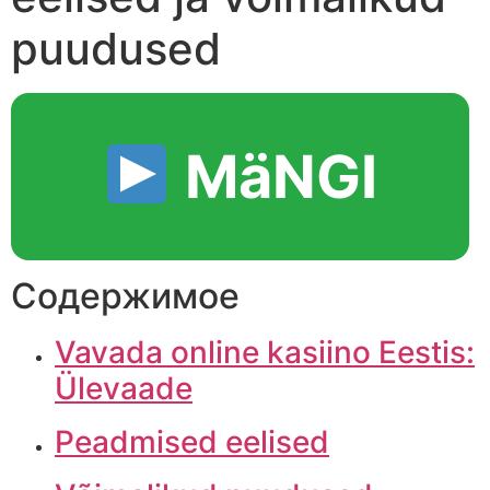
puudused
MäNGI
Содержимое
Vavada online kasiino Eestis:
Ülevaade
Peadmised eelised