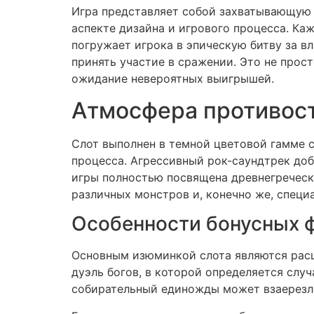
Игра представляет собой захватывающую
аспекте дизайна и игрового процесса. Ка
погружает игрока в эпическую битву за в
принять участие в сражении. Это не прос
ожидание невероятных выигрышей.
Атмосфера противост
Слот выполнен в темной цветовой гамме 
процесса. Агрессивный рок-саундтрек до
игры полностью посвящена древнегреческ
различных монстров и, конечно же, специ
Особенности бонусных 
Основным изюминкой слота являются расш
дуэль богов, в которой определяется случ
собирательный единожды может взаерезло