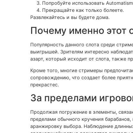
Попробуйте использовать Automatis
Прекращайте как только болеете.
Развлекайтесь и вы будете дома.
Почему именно этот 
Популярность данного слота среди стрим
выигрышей. Зрителям интересно наблюдать
азарт, который исходит от слота, также 
Кроме того, многие стримеры предпочитаю
сопровождению, что создает более приятн
прекрастес.
За пределами игровог
Продолжая погружение в элементы, связан
пределами обычного кручения барабанов,
аранжировку выбора. Наблюдение длинных