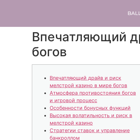
BAL
Впечатляющий др
богов
Впечатляющий драйв и риск
мелстрой казино в мире богов
Атмосфера противостояния богов
и игровой процесс
Особенности бонусных функций
Высокая волатильность и риск в
мелстрой казино
Стратегии ставок и управление
банкроллом