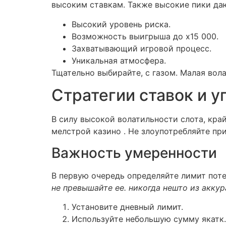
высоким ставкам. Также высокие пики даю
Высокий уровень риска.
Возможность выигрыша до x15 000.
Захватывающий игровой процесс.
Уникальная атмосфера.
Тщательно выбирайте, с газом. Малая вол
Стратегии ставок и 
В силу высокой волатильности слота, кра
мелстрой казино . Не злоупотребляйте пр
Важность умеренности
В первую очередь определяйте лимит пот
не превышайте ее. никогда нешто из акку
Установите дневный лимит.
Используйте небольшую сумму якатк.