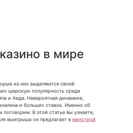
казино в мире
торые из них выделяются своей
ших широкую популярность среди
па и Аида. Невероятная динамика,
налина и больших ставок. Именно об
 поговорим. В этой статье вы узнаете,
для выигрыша он предлагает в
мелстрой