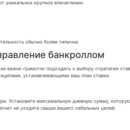
т уникальное крупное впечатление.
атильность обычно более типична.
управление банкроллом
йне важно грамотно подходить к выбору стратегии ста
инципами, устанавливающими ваш план ставки.
ери. Установите максимальную дневную сумму, которую
ратнет не уходите свыше вашего хабальных целей.