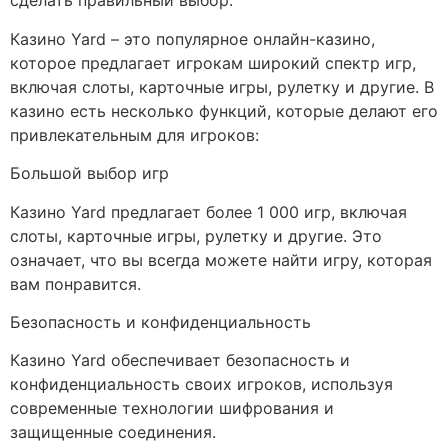
сделать правильный выбор.
Казино Yard – это популярное онлайн-казино,
которое предлагает игрокам широкий спектр игр,
включая слоты, карточные игры, рулетку и другие. В
казино есть несколько функций, которые делают его
привлекательным для игроков:
Большой выбор игр
Казино Yard предлагает более 1 000 игр, включая
слоты, карточные игры, рулетку и другие. Это
означает, что вы всегда можете найти игру, которая
вам понравится.
Безопасность и конфиденциальность
Казино Yard обеспечивает безопасность и
конфиденциальность своих игроков, используя
современные технологии шифрования и
защищенные соединения.