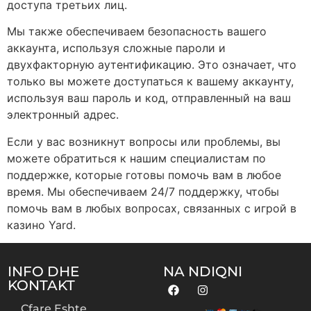
доступа третьих лиц.
Мы также обеспечиваем безопасность вашего
аккаунта, используя сложные пароли и
двухфакторную аутентификацию. Это означает, что
только вы можете доступаться к вашему аккаунту,
используя ваш пароль и код, отправленный на ваш
электронный адрес.
Если у вас возникнут вопросы или проблемы, вы
можете обратиться к нашим специалистам по
поддержке, которые готовы помочь вам в любое
время. Мы обеспечиваем 24/7 поддержку, чтобы
помочь вам в любых вопросах, связанных с игрой в
казино Yard.
INFO DHE
NA NDIQNI
KONTAKT
Cfare Eshte