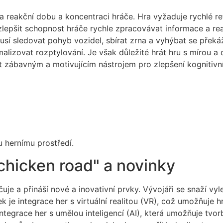
na reakční dobu a koncentraci hráče. Hra vyžaduje rychlé r
 zlepšit schopnost hráče rychle zpracovávat informace a r
sí sledovat pohyb vozidel, sbírat zrna a vyhýbat se překá
alizovat rozptylování. Je však důležité hrát hru s mírou a
 zábavným a motivujícím nástrojem pro zlepšení kognitivních
u hernímu prostředí.
chicken road" a novinky
je a přináší nové a inovativní prvky. Vývojáři se snaží vyl
ek je integrace her s virtuální realitou (VR), což umožňuje 
 integrace her s umělou inteligencí (AI), která umožňuje tvo