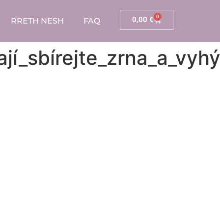
0
0,00
€
RRETH NESH
FAQ
í_sbírejte_zrna_a_vyh