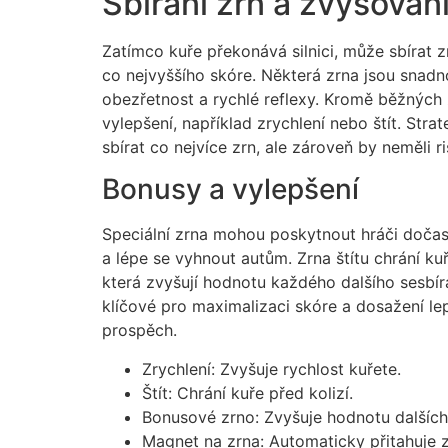
Sbírání zrn a zvyšován
Zatímco kuře překonává silnici, může sbírat zr
co nejvyššího skóre. Některá zrna jsou snad
obezřetnost a rychlé reflexy. Kromě běžných 
vylepšení, například zrychlení nebo štít. Stra
sbírat co nejvíce zrn, ale zároveň by neměli r
Bonusy a vylepšení
Speciální zrna mohou poskytnout hráči dočasné
a lépe se vyhnout autům. Zrna štítu chrání kuř
která zvyšují hodnotu každého dalšího sesbír
klíčové pro maximalizaci skóre a dosažení lepš
prospěch.
Zrychlení: Zvyšuje rychlost kuřete.
Štít: Chrání kuře před kolizí.
Bonusové zrno: Zvyšuje hodnotu dalších
Magnet na zrna: Automaticky přitahuje z