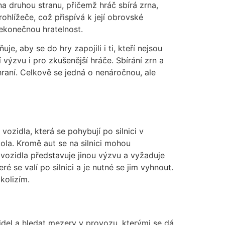
na druhou stranu, přičemž hráč sbírá zrna,
hlížeče, což přispívá k její obrovské
nekonečnou hratelnost.
e, aby se do hry zapojili i ti, kteří nejsou
 výzvu i pro zkušenější hráče. Sbírání zrn a
raní. Celkově se jedná o nenáročnou, ale
zidla, která se pohybují po silnici v
la. Kromě aut se na silnici mohou
 vozidla představuje jinou výzvu a vyžaduje
é se valí po silnici a je nutné se jim vyhnout.
kolizím.
idel a hledat mezery v provozu, kterými se dá