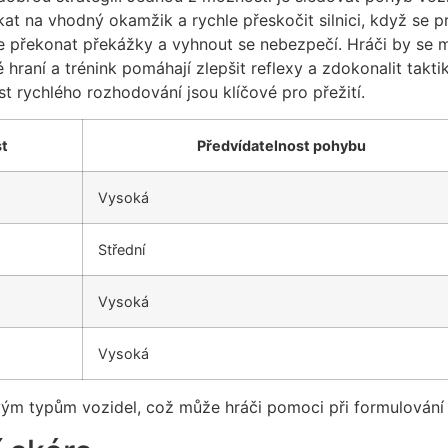
at na vhodný okamžik a rychle přeskočit silnici, když se p
hle překonat překážky a vyhnout se nebezpečí. Hráči by se m
 hraní a trénink pomáhají zlepšit reflexy a zdokonalit takt
t rychlého rozhodování jsou klíčové pro přežití.
st
Předvídatelnost pohybu
Vysoká
Střední
Vysoká
Vysoká
ivým typům vozidel, což může hráči pomoci při formulování 