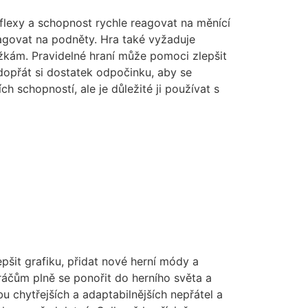
eflexy a schopnost rychle reagovat na měnící
eagovat na podněty. Hra také vyžaduje
žkám. Pravidelné hraní může pomoci zlepšit
 dopřát si dostatek odpočinku, aby se
 schopností, ale je důležité ji používat s
epšit grafiku, přidat nové herní módy a
hráčům plně se ponořit do herního světa a
rbu chytřejších a adaptabilnějších nepřátel a