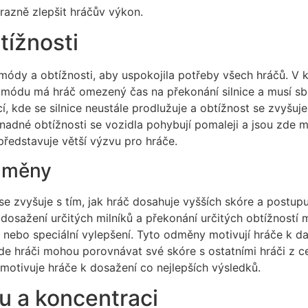
razně zlepšit hráčův výkon.
tížnosti
 módy a obtížnosti, aby uspokojila potřeby všech hráčů. V 
du má hráč omezený čas na překonání silnice a musí sbírat 
, kde se silnice neustále prodlužuje a obtížnost se zvyšuje
nadné obtížnosti se vozidla pohybují pomaleji a jsou zde m
 představuje větší výzvu pro hráče.
odměny
se zvyšuje s tím, jak hráč dosahuje vyšších skóre a postupuj
 dosažení určitých milníků a překonání určitých obtížností
 nebo speciální vylepšení. Tyto odměny motivují hráče k d
de hráči mohou porovnávat své skóre s ostatními hráči z ce
 motivuje hráče k dosažení co nejlepších výsledků.
bu a koncentraci