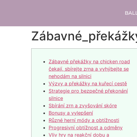
BAL
Zábavné_překážky
Zábavné překážky na chicken road
čekají, sbírejte zrna a vyhýbejte se
nehodám na silnici
Výzvy a překážky na kuřecí cestě
Strategie pro bezpečné překonání
silnice
Sbírání zrn a zvyšování skóre
Bonusy a vylepšení
Různé herní módy a obtížnosti
Progresivní obtížnost a odměny
Vliv hry na reakční dobu a