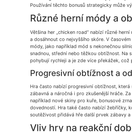
Používání těchto bonusů strategicky může vý
Různé herní módy a ob
Většina her „chicken road“ nabízí různé herní
a dosáhnout co nejvyššího skóre. V časovém mó
módy, jako například mód s nekonečnou silnicí
snadnou, střední nebo těžkou obtížnost. Na s
pohybují rychleji a je zde více překážek, což
Progresivní obtížnost a 
Hra často nabízí progresivní obtížnost, která 
zábavná a náročná i pro zkušenější hráče. Za
například nové skiny pro kuře, bonusové zrna
dovedností. Hra také často nabízí žebříčky, k
soutěživost přidává hře další prvek zábavy a
Vliv hry na reakční do