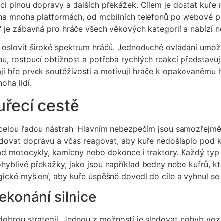
ci plnou dopravy a dalších překážek. Cílem je dostat kuře 
 na mnoha platformách, od mobilních telefonů po webové pro
“ je zábavná pro hráče všech věkových kategorií a nabízí 
i oslovit široké spektrum hráčů. Jednoduché ovládání umožňuj
u, rostoucí obtížnost a potřeba rychlých reakcí představují
jí hře prvek soutěživosti a motivují hráče k opakovanému h
oha lidí.
uřecí cestě
celou řadou nástrah. Hlavním nebezpečím jsou samozřejmě vo
dovat dopravu a včas reagovat, aby kuře nedošlaplo pod ko
klad motocykly, kamiony nebo dokonce i traktory. Každý typ
ohyblivé překážky, jako jsou například bedny nebo kufrů, kter
ické myšlení, aby kuře úspěšně dovedl do cíle a vyhnul se 
ekonání silnice
t dobrou strategii. Jednou z možností je sledovat pohyb voz