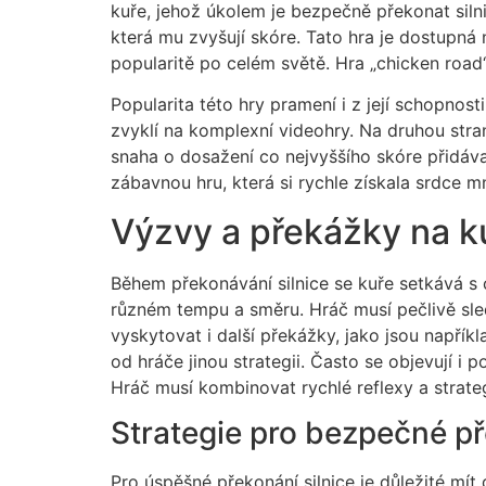
kuře, jehož úkolem je bezpečně překonat silni
která mu zvyšují skóre. Tato hra je dostupná
popularitě po celém světě. Hra „chicken road
Popularita této hry pramení i z její schopnost
zvyklí na komplexní videohry. Na druhou stran
snaha o dosažení co nejvyššího skóre přidáva
zábavnou hru, která si rychle získala srdce mn
Výzvy a překážky na k
Během překonávání silnice se kuře setkává s 
různém tempu a směru. Hráč musí pečlivě sle
vyskytovat i další překážky, jako jsou napří
od hráče jinou strategii. Často se objevují i p
Hráč musí kombinovat rychlé reflexy a strateg
Strategie pro bezpečné př
Pro úspěšné překonání silnice je důležité mí