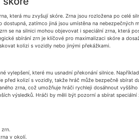
í skóre
na, která mu zvyšují skóre. Zrna jsou rozložena po celé siln
no dostupná, zatímco jiná jsou umístěna na nebezpečných 
zrn se na silnici mohou objevovat i speciální zrna, která 
tegické sbírání zrn je klíčové pro maximalizaci skóre a dosa
iskovat kolizi s vozidly nebo jinými překážkami.
 vylepšení, které mu usnadní překonání silnice. Například 
e před kolizí s vozidly, takže hráč může bezpečně sbírat dal
aného zrna, což umožňuje hráči rychleji dosáhnout vyššího 
ích výsledků. Hráči by měli být pozorní a sbírat speciální z
 zrn.
rna v okolí.